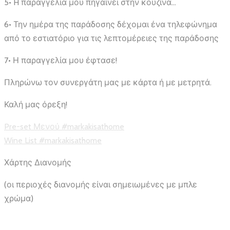
5• H παραγγελία μου πηγαίνει στην κουζίνα…
6• Την ημέρα της παράδοσης δέχομαι ένα τηλεφώνημα
από το εστιατόριο για τις λεπτομέρειες της παράδοσης
7• Η παραγγελία μου έφτασε!
Πληρώνω τον συνεργάτη μας με κάρτα ή με μετρητά.
Καλή μας όρεξη!
Pre-set Μενού #markakisathome
Wine List #markakisathome
Χάρτης Διανομής
(οι περιοχές διανομής είναι σημειωμένες με μπλε
χρώμα)